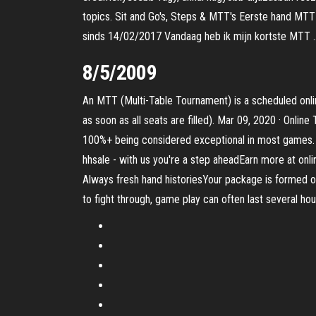
topics. Sit and Go's, Steps & MTT's Eerste hand MTT 
sinds 14/02/2017 Vandaag heb ik mijn kortste MTT 
8/5/2009
An MTT (Multi-Table Tournament) is a scheduled online
as soon as all seats are filled). Mar 09, 2020 · On
100%+ being considered exceptional in most games. N
hhsale - with us you're a step aheadEarn more at onl
Always fresh hand historiesYour package is formed on 
to fight through, game play can often last several hour