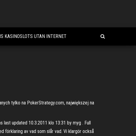
IS KASINOSLOTS UTAN INTERNET
nych tylko na PokerStrategy.com, największej na
 last updated 10.3.2011 klo 13:31 by myg . Full
d förklaring av vad som slår vad. Vi klargör också