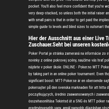
pocket. You'll also feel more confident that you're 
very deep-stacked, so unless both the initial raiser 
with small pairs is that in order to get paid the impl
simple guide to levels and blind sizes to outsmart t
Hier der Ausschnitt aus einer Live T
Zuschauer.Seht bei unseren kostenlo
Poker Portal je stránka zameraná na informácie zo s
novinky z online pokrovej scény, naučíme vás hrať poke
nájdete v poker škole. ONLINE - Poker.no MTT Poker
by taking part in an online poker tournament. Even tho
significant boost. MTT-Poker.se är en oberoende sajt 
pokersajter på den svenska marknaden för att hitta d
początkujących, średnio zaawansowanych i zaawanso
összehasonlítása Tekintsd át a SNG és MTT póker rangl
eredményesebb vagy, annál nagyobb díjazásban részes