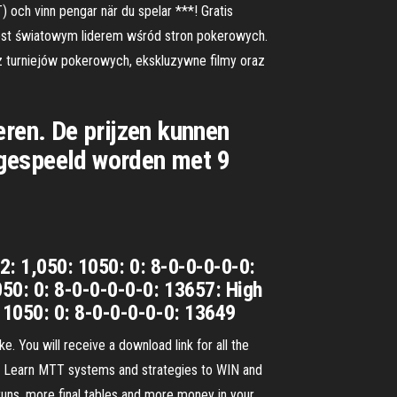
) och vinn pengar när du spelar ***! Gratis
jest światowym liderem wśród stron pokerowych.
z turniejów pokerowych, ekskluzywne filmy oraz
eren. De prijzen kunnen
n gespeeld worden met 9
 2: 1,050: 1050: 0: 8-0-0-0-0-0:
050: 0: 8-0-0-0-0-0: 13657: High
 1050: 0: 8-0-0-0-0-0: 13649
. You will receive a download link for all the
ase. Learn MTT systems and strategies to WIN and
uns, more final tables and more money in your