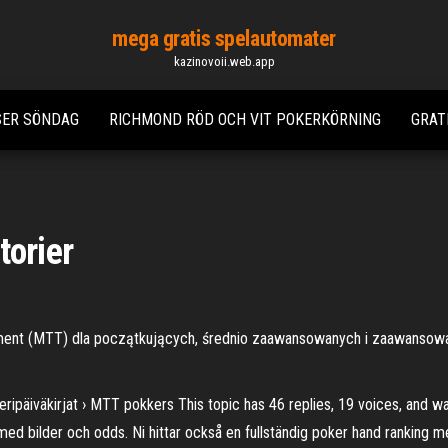
mega gratis spelautomater
kazinovoii.web.app
SER SÖNDAG
RICHMOND RÖD OCH VIT POKERKÖRNING
GRAT
torier
nament (MTT) dla początkujących, średnio zaawansowanych i zaawansowa
päiväkirjat › MTT pokkers This topic has 46 replies, 19 voices, and was
ed bilder och odds. Ni hittar också en fullständig poker hand ranking me